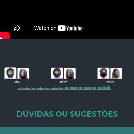
DÚVIDAS OU SUGESTÕES
[contact-form-7 id="4510" title="Formulário de Contato Novo"]