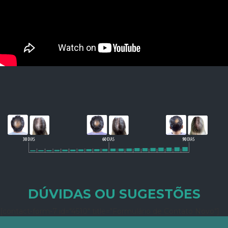
DÚVIDAS OU SUGESTÕES
[contact-form-7 id="4510" title="Formulário de Contato Novo"]