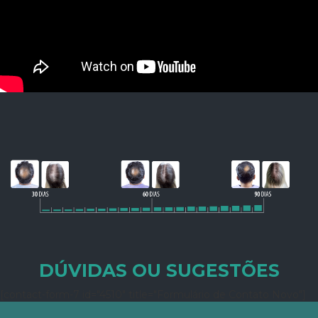
DÚVIDAS OU SUGESTÕES
[contact-form-7 id="4510" title="Formulário de Contato Novo"]